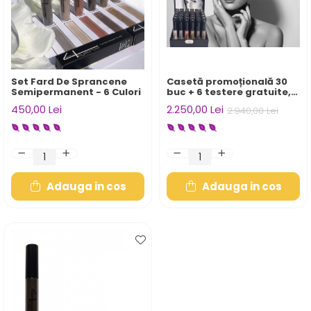
Set Fard De Sprancene
Casetă promoțională 30
Semipermanent - 6 Culori
buc + 6 testere gratuite,
afișe și pliante
450,00 Lei
2.250,00 Lei
2.940,00 Lei
Adauga in cos
Adauga in cos