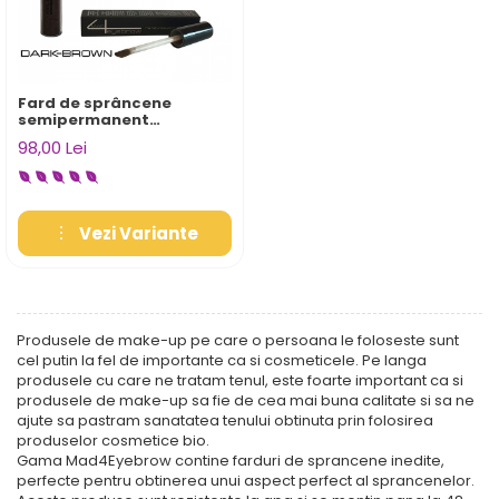
Fard de sprâncene
semipermanent
Mad4EyeBrow – definire,
98,00 Lei
rezistență îndelungată și
aspect natural
Vezi Variante
Produsele de make-up pe care o persoana le foloseste sunt
cel putin la fel de importante ca si cosmeticele. Pe langa
produsele cu care ne tratam tenul, este foarte important ca si
produsele de make-up sa fie de cea mai buna calitate si sa ne
ajute sa pastram sanatatea tenului obtinuta prin folosirea
produselor cosmetice bio.
Gama Mad4Eyebrow contine farduri de sprancene inedite,
perfecte pentru obtinerea unui aspect perfect al sprancenelor.