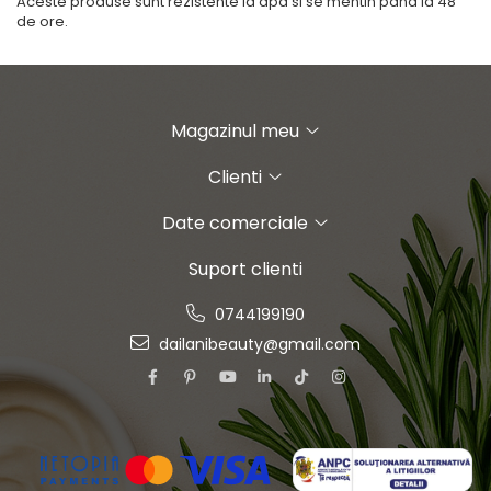
Aceste produse sunt rezistente la apa si se mentin pana la 48
de ore.
Magazinul meu
Clienti
Date comerciale
Suport clienti
0744199190
dailanibeauty@gmail.com