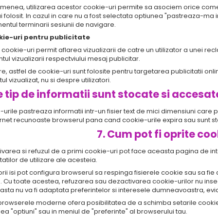
menea, utilizarea acestor cookie-uri permite sa asociem orice come
i folosit. In cazul in care nu a fost selectata optiunea "pastreaza-ma
ntul terminarii sesiunii de navigare.
kie-uri pentru publicitate
cookie-uri permit aflarea vizualizarii de catre un utilizator a unei recl
l vizualizarii respectviului mesaj publicitar.
e, astfel de cookie-uri sunt folosite pentru targetarea publicitatii on
ul vizualizat, nu si despre utilizatori.
e tip de informatii sunt stocate si accesat
urile pastreaza informatii intr-un fisier text de mici dimensiuni ca
ernet recunoaste browserul pana cand cookie-urile expira sau sunt st
7. Cum pot fi oprite coo
varea si refuzul de a primi cookie-uri pot face aceasta pagina de intern
itatilor de utilizare ale acesteia.
torii isi pot configura browserul sa respinga fisierele cookie sau sa f
 Cu toate acestea, refuzarea sau dezactivarea cookie-urilor nu inseam
asta nu va fi adaptata preferintelor si interesele dumneavoastra, ev
rowserele moderne ofera posibilitatea de a schimba setarile cookie-ur
ea "optiuni" sau in meniul de "preferinte" al browserului tau.