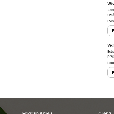
Wi
Ace
rec
Loc
P
Vid
Este
pag
Loc
P
Magazinul meu
Clienti