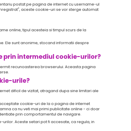
ntariu postat pe pagina de internet cu username-ul
 inregistrat", aceste cookie-uri se vor sterge automat
ame online, tipul acesteia si timpul scurs de la
line. Ele sunt anonime, stocand informatii despre
e prin intermediul cookie-urilor?
re permit recunoasterea browserului. Aceasta pagina
erse.
kie-urile?
et dificil de vizitat, atragand dupa sine limitari ale
ie acceptate cookie-uri de la o pagina de internet
na ca nu veti mai primi publicitate online - ci doar
identiate prin comportamentul de navigare.
ilor. Aceste setari pot fi accesate, ca regula, in