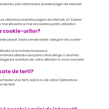
lizatorilor prin intermediul acestei pagini de internet,
se utilizeaza aceasta pagina de internet, SC Dailani
i eficienta si mai accesibila pentru utilizatori.
a cookie-urilor?
 este plasat. Exista urmatoarele categorii de cookie-
lizatorul isi inchide browserul.
rminalul utilizatorului pana cand atinge o anumita
a stegerea acestuia de catre utilizator in orice moment
sate de terti?
ermediul unor terti, adica nu de catre [detinatorul
 de terti.