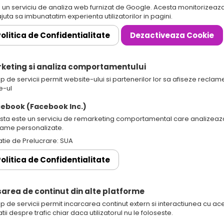
 un serviciu de analiza web furnizat de Google. Acesta monitorizeaza 
juta sa imbunatatim experienta utilizatorilor in pagini.
olitica de Confidentialitate
Dezactiveaza Cookie
rketing si analiza comportamentului
ip de servicii permit website-ului si partenerilor lor sa afiseze reclam
e-ul
ebook (Facebook Inc.)
sta este un serviciu de remarketing comportamental care analizeaza v
lame personalizate.
atie de Prelucrare: SUA
olitica de Confidentialitate
isarea de continut din alte platforme
ip de servicii permit incarcarea continut extern si interactiunea cu ac
tii despre trafic chiar daca utilizatorul nu le foloseste.