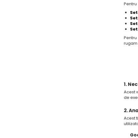
Pentru 
Set
Set
Set
Set
Pentru 
rugam 
1. Ne
Acest w
de exe
2. Ana
Acest t
utilizat
Goo