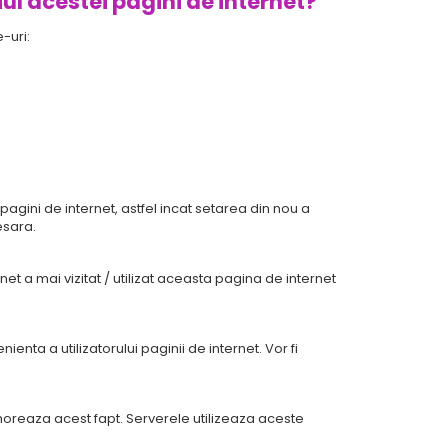
iul acestei pagini de internet?
-uri:
pagini de internet, astfel incat setarea din nou a
esara.
et a mai vizitat / utilizat aceasta pagina de internet
enta a utilizatorului paginii de internet. Vor fi
moreaza acest fapt. Serverele utilizeaza aceste