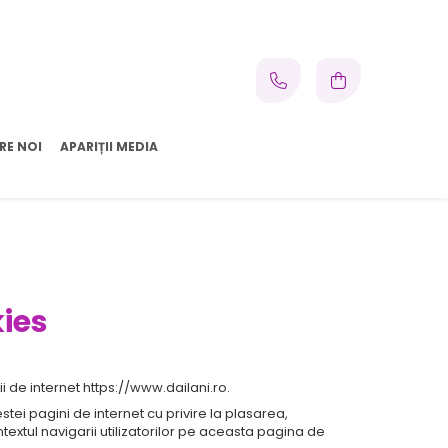
RE NOI
APARIȚII MEDIA
kies
nii de internet https://www.dailani.ro.
stei pagini de internet cu privire la plasarea,
textul navigarii utilizatorilor pe aceasta pagina de