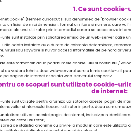
t.
1. Ce sunt cookie-u
ternet Cookie" (termen cunoscut si sub denumirea de "browser cookie" 
nta un fisier de mici dimensiuni, format din litere si numere, care va 
ente ale unui utilizator prin intermediul carora se acceseaza interne
urile sunt instalate prin solicitarea emisa de un web-server catre un 
-urile odata instalate au o durata de existenta determinata, ramanan
e, virusi sau spyware si nu vor accesa informatiile de pe hard driverul
te.
ie este format din doua parti:numele cookie-ului si continutul / valo
ct de vedere tehnic, doar web-serverul care a trimis cookie-ul il poa
ce pe pagina de internet asociata web-serverului respectiv.
Pentru ce scopuri sunt utilizate cookie-uril
de internet:
urile sunt utilizate pentru a furniza utilizatorilor acestei pagini de in
e nevoilor si interesului fiecarui utilizator in parte, dupa cum urmeaz
natatirea utilizarii acestei pagini de internet, inclusiv prin identificarea 
teia de catre utilizatori;
izarea de statistici anonime cu privire la modul in care este utilizat
 in calitate de detinator al acestei pagini de internet;