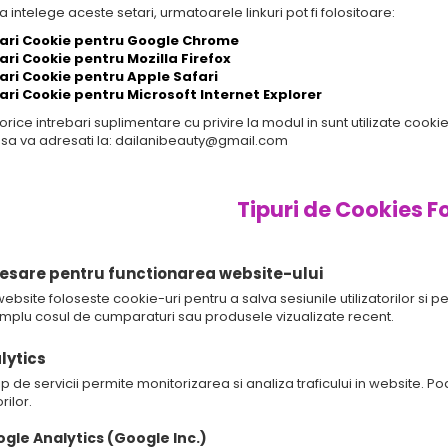
a intelege aceste setari, urmatoarele linkuri pot fi folositoare:
ari Cookie pentru Google Chrome
ari Cookie pentru Mozilla Firefox
ari Cookie pentru Apple Safari
ari Cookie pentru Microsoft Internet Explorer
orice intrebari suplimentare cu privire la modul in sunt utilizate cookie
sa va adresati la: dailanibeauty@gmail.com
Tipuri de Cookies F
cesare pentru functionarea website-ului
ebsite foloseste cookie-uri pentru a salva sesiunile utilizatorilor si pe
mplu cosul de cumparaturi sau produsele vizualizate recent.
lytics
ip de servicii permite monitorizarea si analiza traficului in website. 
orilor.
gle Analytics (Google Inc.)