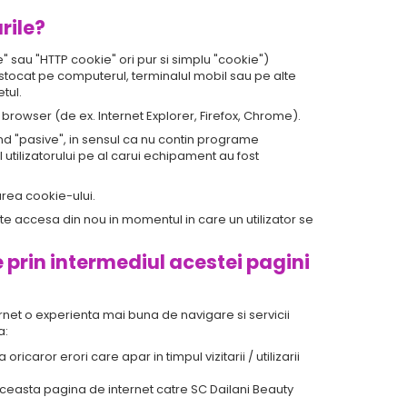
rile?
sau "HTTP cookie" ori pur si simplu "cookie")
fi stocat pe computerul, terminalul mobil sau pe alte
tul.
browser (de ex. Internet Explorer, Firefox, Chrome).
d "pasive", in sensul ca nu contin programe
 utilizatorului pe al carui echipament au fost
area cookie-ului.
te accesa din nou in momentul in care un utilizator se
e prin intermediul acestei pagini
ternet o experienta mai buna de navigare si servicii
a:
oricaror erori care apar in timpul vizitarii / utilizarii
a aceasta pagina de internet catre SC Dailani Beauty