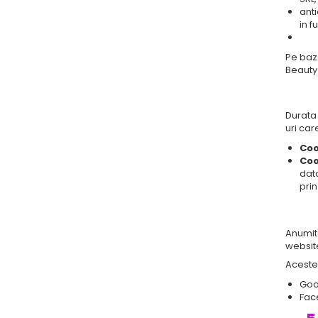
anti
in f
Pe baza
Beauty 
Durata 
uri car
Coo
Coo
data
prin
Anumite
website
Aceste 
Goo
Fac