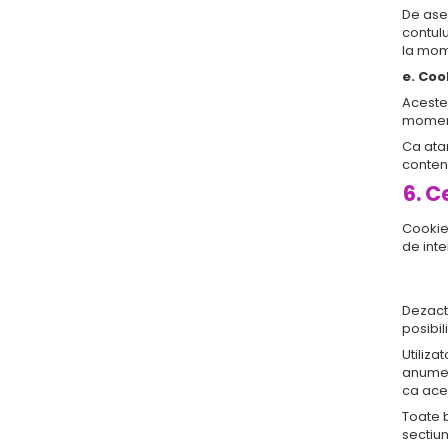
De ase
contulu
la mome
e. Coo
Aceste 
momentu
Ca atar
content
6. C
Cookie-
de int
Dezacti
posibil
Utiliza
anume.
ca ace
Toate b
sectiun