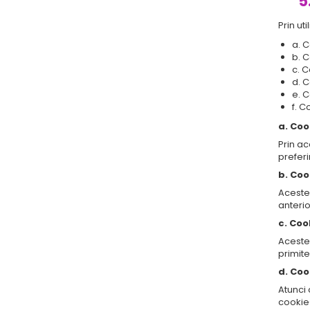
5
Prin ut
a. 
b. C
c. 
d. C
e. C
f. C
a. Coo
Prin ac
preferi
b. Coo
Aceste 
anterio
c. Coo
Aceste 
primite
d. Coo
Atunci
cookie-