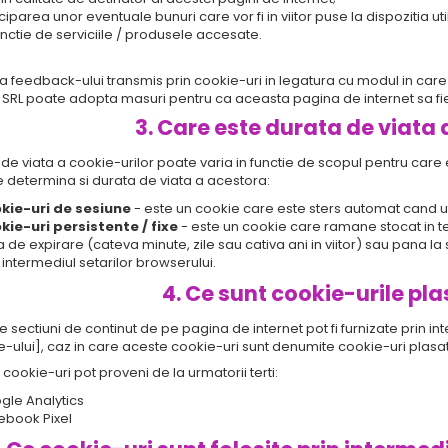
ciparea unor eventuale bunuri care vor fi in viitor puse la dispozitia uti
unctie de serviciile / produsele accesate.
 feedback-ului transmis prin cookie-uri in legatura cu modul in care 
SRL poate adopta masuri pentru ca aceasta pagina de internet sa fie ma
3. Care este durata de viata 
de viata a cookie-urilor poate varia in functie de scopul pentru care
e determina si durata de viata a acestora:
kie-uri de sesiune
- este un cookie care este sters automat cand uti
kie-uri persistente / fixe
- este un cookie care ramane stocat in te
 de expirare (cateva minute, zile sau cativa ani in viitor) sau pana l
 intermediul setarilor browserului.
4. Ce sunt cookie-urile pla
 sectiuni de continut de pe pagina de internet pot fi furnizate prin int
-ului], caz in care aceste cookie-uri sunt denumite cookie-uri plasate
cookie-uri pot proveni de la urmatorii terti:
gle Analytics
ebook Pixel