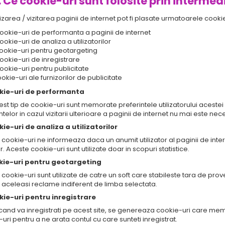
. Ce cookie-uri sunt folosite prin intermed
ilizarea / vizitarea paginii de internet pot fi plasate urmatoarele cookie
Cookie-uri de performanta a paginii de internet
ookie-uri de analiza a utilizatorilor
Cookie-uri pentru geotargeting
ookie-uri de inregistrare
ookie-uri pentru publicitate
ookie-uri ale furnizorilor de publicitate
kie-uri de performanta
est tip de cookie-uri sunt memorate preferintele utilizatorului acestei 
ntelor in cazul vizitarii ulterioare a paginii de internet nu mai este nec
kie-uri de analiza a utilizatorilor
cookie-uri ne informeaza daca un anumit utilizator al paginii de intern
r. Aceste cookie-uri sunt utilizate doar in scopuri statistice.
kie-uri pentru geotargeting
cookie-uri sunt utilizate de catre un soft care stabileste tara de proveni
 aceleasi reclame indiferent de limba selectata.
kie-uri pentru inregistrare
 cand va inregistrati pe acest site, se genereaza cookie-uri care me
uri pentru a ne arata contul cu care sunteti inregistrat.