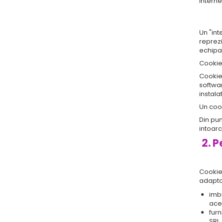
interne
Un "in
reprezi
echipam
Cookie-
Cookie
softwar
instala
Un cook
Din pun
intoar
2. 
Cookie-
adaptat
imbu
aces
furn
SRL,