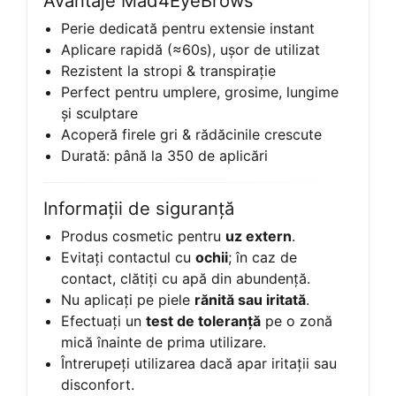
Avantaje Mad4EyeBrows
Perie dedicată pentru extensie instant
Aplicare rapidă (≈60s), ușor de utilizat
Rezistent la stropi & transpirație
Perfect pentru umplere, grosime, lungime
și sculptare
Acoperă firele gri & rădăcinile crescute
Durată: până la 350 de aplicări
Informații de siguranță
Produs cosmetic pentru
uz extern
.
Evitați contactul cu
ochii
; în caz de
contact, clătiți cu apă din abundență.
Nu aplicați pe piele
rănită sau iritată
.
Efectuați un
test de toleranță
pe o zonă
mică înainte de prima utilizare.
Întrerupeți utilizarea dacă apar iritații sau
disconfort.