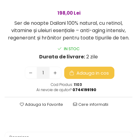
198,00 Lei
Ser de noapte Dailani 100% natural, cu retinol,
vitamine și uleiuri esențiale – anti-aging intensiv,
regenerant și hrănitor pentru toate tipurile de ten.
IN STOC
Durata de livrare:
2 zile
Adauga in cos
Cod Produs:
1103
Ai nevoie de ajutor?
0744199190
Adauga la Favorite
Cere informatii