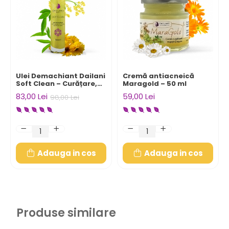
Ulei Demachiant Dailani
Cremă antiacneică
Soft Clean – Curățare,
Maragold – 50 ml
Tonifiere și Hrănire
83,00 Lei
59,00 Lei
98,00 Lei
Naturală
Adauga in cos
Adauga in cos
Produse similare