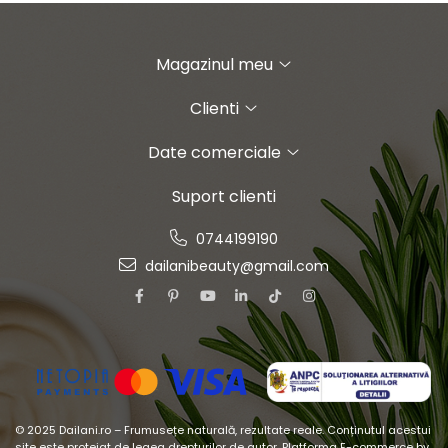
Magazinul meu
Clienti
Date comerciale
Suport clienti
0744199190
dailanibeauty@gmail.com
© 2025 Dailani.ro – Frumusețe naturală, rezultate reale. Conținutul acestui
site este protejat de legea drepturilor de autor.
Platforma E-commerce by