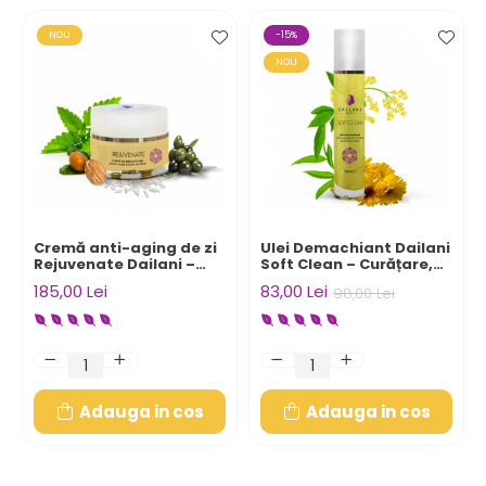
NOU
-15%
NOU
Cremă anti-aging de zi
Ulei Demachiant Dailani
Rejuvenate Dailani –
Soft Clean – Curățare,
Lifting, Fermitate și
Tonifiere și Hrănire
185,00 Lei
83,00 Lei
98,00 Lei
Reducerea Ridurilor
Naturală
Adauga in cos
Adauga in cos