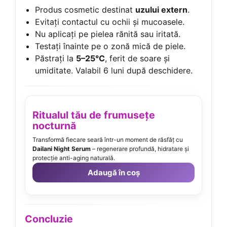
Produs cosmetic destinat
uzului extern
.
Evitați contactul cu ochii și mucoasele.
Nu aplicați pe pielea rănită sau iritată.
Testați înainte pe o zonă mică de piele.
Păstrați la
5–25°C
, ferit de soare și
umiditate. Valabil 6 luni după deschidere.
Ritualul tău de frumusețe
nocturnă
Transformă fiecare seară într-un moment de răsfăț cu
Dailani Night Serum
– regenerare profundă, hidratare și
protecție anti-aging naturală.
Adaugă în coș
Concluzie