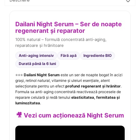
Descriere
Dailani Night Serum – Ser de noapte
regenerant și reparator
100% natural – formulă concentrată anti-aging,
reparatoare și hrănitoare
Anti-aging intensiv
Fără apă
Ingrediente BIO
Durată până la 6 luni
⭐⭐⭐
Dailani Night Serum
este un ser de noapte bogat în acizi
grași, retinol natural, vitamine și uleiuri esențiale, atent
selecționate pentru un efect
profund regenerant și hrănitor
.
Formula sa anti-aging concentrată reactivează procesele de
reparare celulară și redă tenului
elasticitatea, fermitatea și
luminozitatea
.
🎥 Vezi cum acționează Night Serum